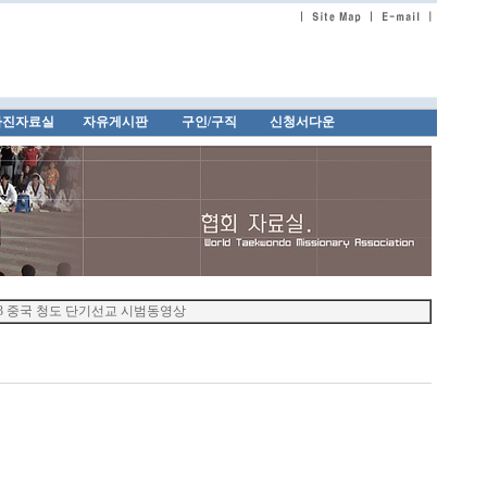
사진자료실
자유게시판
구인/구직
신청서다운
03 중국 청도 단기선교 시범동영상