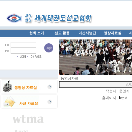
협회 소개
선교 활동
미션시범단
영상자료실
동영상자료
20
작성자
운영자
홈페이지
http://